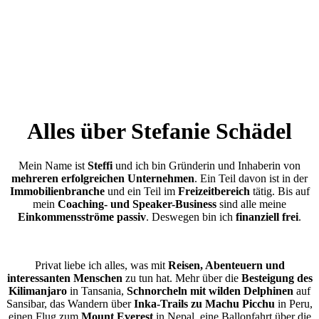
Alles über Stefanie Schädel
Mein Name ist
Steffi
und ich bin Gründerin und Inhaberin von
mehreren erfolgreichen Unternehmen
. Ein Teil davon ist in der
Immobilienbranche
und ein Teil im
Freizeitbereich
tätig. Bis auf
mein
Coaching- und Speaker-Business
sind alle meine
Einkommensströme passiv
. Deswegen bin ich
finanziell frei
.
Privat liebe ich alles, was mit
Reisen, Abenteuern und
interessanten Menschen
zu tun hat. Mehr über die
Besteigung des
Kilimanjaro
in Tansania,
Schnorcheln mit wilden Delphinen
auf
Sansibar, das Wandern über
Inka-Trails zu Machu Picchu
in Peru,
einen Flug zum
Mount Everest
in Nepal, eine Ballonfahrt über die